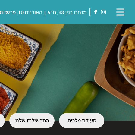
דלג לתוכן
דלג לסרגל הניווט
פרדס-
מנחם בגין 48, ת"א | האורנים 10, פרדס חנה
טאלי
לעמוד
לאמה
הפייסבוק
של
באינסטגרם
טאלי
לאמה
סעודת מלכים
התבשילים שלנו