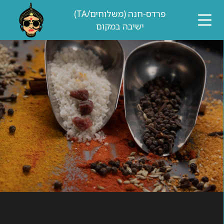
דלג לתוכן
דלג לסרגל הניווט
פרדס-חנה (משלוחים/TA)
ישיבה במקום