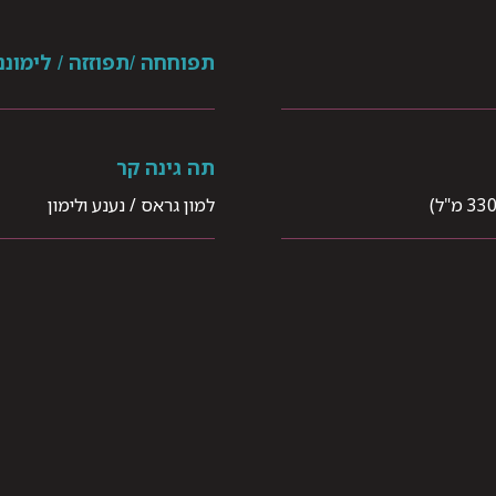
תפוחחה /תפוזזה / לימוננד
תה גינה קר
למון גראס / נענע ולימון