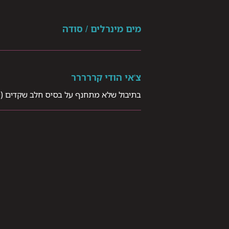
מים מינרלים / סודה
צ'אי הודי קררררר
בתיבול שלא מתחנף על בסיס חלב שקדים (330 מ"ל)