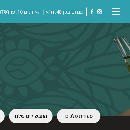
דלג לתוכן
דלג לסרגל הניווט
פרדס-
מנחם בגין 48, ת"א | האורנים 10, פרדס חנה
טאלי
לעמוד
לאמה
הפייסבוק
של
באינסטגרם
טאלי
לאמה
סעודת מלכים
התבשילים שלנו