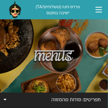
דלג לתוכן
דלג לסרגל הניווט
פרדס-חנה (משלוחים/TA)
ישיבה במקום
תפריטים:
סודות מהמזווה